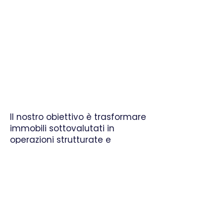
Il nostro obiettivo è trasformare
immobili sottovalutati in
operazioni strutturate e
redditizie, offrendo agli
investitori controllo,
competenza tecnica e
massimizzazione del
rendimento