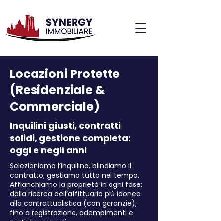
Locazioni Protette
(Residenziale &
Commerciale)
Inquilini giusti, contratti
solidi, gestione completa:
oggi e negli anni
Selezioniamo l’inquilino, blindiamo il
contratto, gestiamo tutto nel tempo.
Affianchiamo la proprietà in ogni fase:
dalla ricerca dell’affittuario più idoneo
alla contrattualistica (con garanzie),
fino a registrazione, adempimenti e